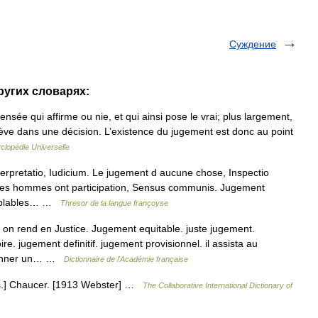
Суждение
ругих словарях:
nsée qui affirme ou nie, et qui ainsi pose le vrai; plus largement,
chève dans une décision. L’existence du jugement est donc au point
clopédie Universelle
erpretatio, Iudicium. Le jugement d aucune chose, Inspectio
us les hommes ont participation, Sensus communis. Jugement
semblables… …
Thresor de la langue françoyse
on rend en Justice. Jugement equitable. juste jugement.
e. jugement definitif. jugement provisionnel. il assista au
 donner un… …
Dictionnaire de l'Académie française
s.] Chaucer. [1913 Webster] …
The Collaborative International Dictionary of