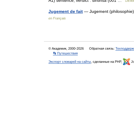
A1) sentence, verdict : sintinsa (001 …
Dicti
Jugement de fait
— Jugement (philosophie)
en Français
© Академик, 2000-2026
Обратная связь:
Техподдерж
👣 Путешествия
Экспорт словарей на сайты
, сделанные на PHP,
Jo