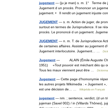
jugement
— (ju je man) s. m. 1° Terme de ju
Jugement d un procès. Prononcer un jugemen
jugement. • Il rendit un jugement injuste 
JUGEMENT
— s. m. Action de juger, de pron
surtout en termes de Jurisprudence. Il se rés
procès. Le prononcé d un jugement. Jug
JUGEMENT
— n. m. T. de Jurisprudence Acti
de certaines affaires. Assister au jugement 
Jugement interlocutoire. Jugement… …
Dict
Jugement
— ALAIN (Émile Auguste Chartier
1951) «Tout pouvoir est méchant dès qu on le 
Tous les maux viennent peut être …
Dictionnai
Jugement
— Cette page d’homonymie répertor
les autres projets Wikimedia : « Jugement », s
est une décision de… …
Wikipédia en Français
jugement
— nm. ; sentence, verdict, (d un tri
jujeman (Saxel 002) / in (Villards Thônes), ju