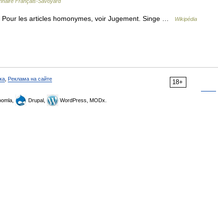
onnaire Français-Savoyard
 Pour les articles homonymes, voir Jugement. Singe …
Wikipédia
ка
,
Реклама на сайте
18+
omla,
Drupal,
WordPress, MODx.