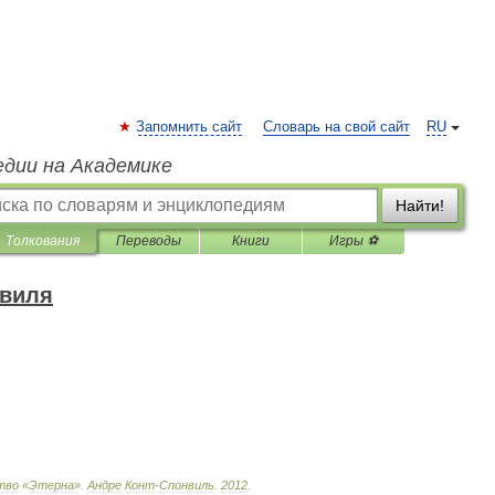
Запомнить сайт
Словарь на свой сайт
RU
едии на Академике
Найти!
Толкования
Переводы
Книги
Игры ⚽
нвиля
тво
«
Этерна
»
.
Андре
Конт
-
Спонвиль
.
2012
.