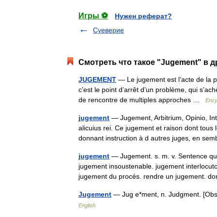
Игры ⚽
Нужен реферат?
Суеверие
Смотреть что такое "Jugement" в д
JUGEMENT
— Le jugement est l’acte de la pe
c’est le point d’arrêt d’un problème, qui s’a
de rencontre de multiples approches …
Ency
jugement
— Jugement, Arbitrium, Opinio, Int
alicuius rei. Ce jugement et raison dont to
donnant instruction à d autres juges, en 
jugement
— Jugement. s. m. v. Sentence qu 
jugement insoustenable. jugement interlocutoir
jugement du procés. rendre un jugement.
Jugement
— Jug e*ment, n. Judgment. [Ob
English