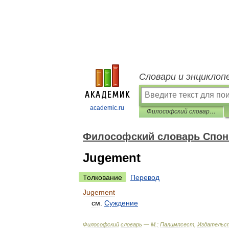
Словари и энциклоп
academic.ru
Философский словарь Спонвиля
Философский словарь Спо
Jugement
Толкование
Перевод
Jugement
см
.
Суждение
Философский
словарь
—
М
.
:
Палимпсест
,
Издательс