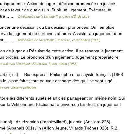
risprudence. Action de juger ; décision prononcée en justice.
t en faveur de quelqu un. Subir un jugement. Exécuter un
contre… …
Dictionnaire de la Langue Française d'Émile Littré
oncer une décision ; ou La décision prononcée. On l emploie
erva le jugement de certaines affaires. Assister au jugement d un
ement… …
Dictionnaire de l'Academie Francaise, 7eme edition (1835)
on de juger ou Résultat de cette action. Il se réserva le jugement
d’un procès. Le prononcé d’un jugement. Jugement préparatoire.
ionnaire de l'Academie Francaise, 8eme edition (1935)
, dit) Bio express : Philosophe et essayiste français (1868
laisse faire ; tout pouvoir est sage dès qu il se sent jugé...
re des citations politiques
ie les différents sujets et articles partageant un même nom. Sur
ur le Wiktionnaire (dictionnaire universel) En droit, un jugement
bunal) : dzudzeminh (Lanslevillard), jujamin (Arvillard 228),
jmê (Albanais 001) / in (Aillon Jeune, Villards Thônes 028), R.2.